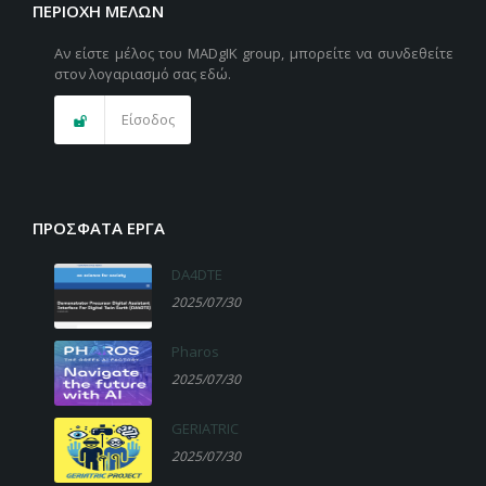
ΠΕΡΙΟΧΉ ΜΕΛΏΝ
Αν είστε μέλος του MADgIK group, μπορείτε να συνδεθείτε
στον λογαριασμό σας εδώ.
Είσοδος
ΠΡΌΣΦΑΤΑ ΈΡΓΑ
DA4DTE
2025/07/30
Pharos
2025/07/30
GERIATRIC
2025/07/30