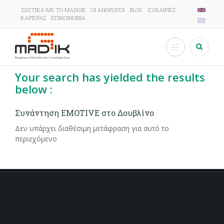
Παράκαμψη
ΣΧΕΤΙΚΆ ΜΕ ΤΟ MADGIK
ΟΙ ΆΝΘΡΩΠΟΙ
BLOG
ΕΥΚΑΙΡΊΕΣ
προς
Top
ΚΑΡΙΈΡΑΣ
ΕΠΙΚΟΙΝΩΝΊΑ
το
menu
κυρίως
περιεχόμενο
Αναζήτη
Your search has yielded the results
below :
Συνάντηση EMOTIVE στο Δουβλίνο
Δεν υπάρχει διαθέσιμη μετάφραση για αυτό το
περιεχόμενο